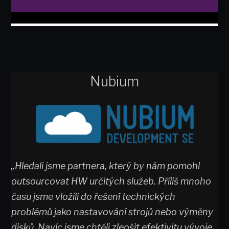
Nubium
„Hledali jsme partnera, který by nám pomohl
outsourcovat HW určitých služeb. Příliš mnoho
času jsme vložili do řešení technických
problémů jako nastavování strojů nebo výměny
disků. Navíc jsme chtěli zlepšit efektivitu vývoje