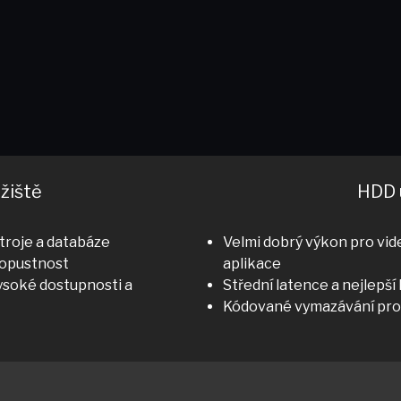
žiště
HDD 
stroje a databáze
Velmi dobrý výkon pro vid
propustnost
aplikace
 vysoké dostupnosti a
Střední latence a nejlepš
Kódované vymazávání pro n