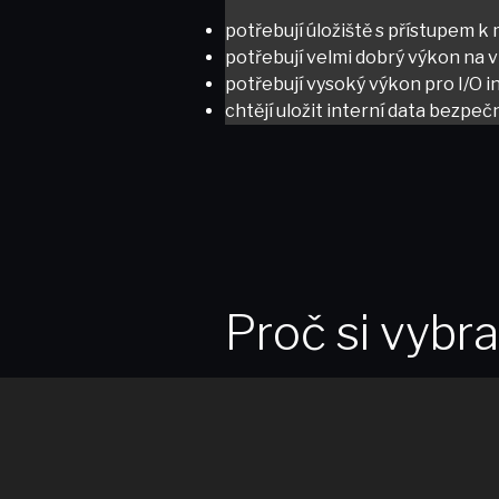
potřebují úložiště s přístupem k
potřebují velmi dobrý výkon na 
potřebují vysoký výkon pro I/O i
chtějí uložit interní data bezpe
Proč si vybr
VMware?