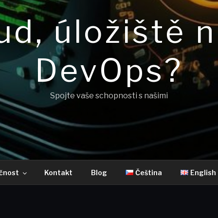
ud, úložiště 
DevOps?
Spojte vaše schopnosti s našimi
čnost
Kontakt
Blog
Čeština
English