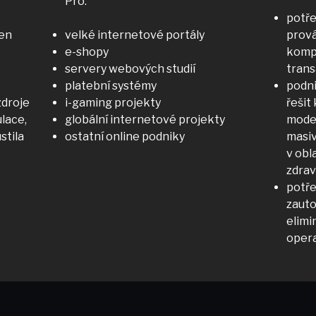
Pro:
potře
cen
velké internetové portály
prová
e-shopy
kompl
servery webových studií
trans
platební systémy
podni
zdroje
i-gaming projekty
řešit
lace,
globální internetové projekty
model
stila
ostatní online podniky
masiv
v obl
zdrav
potře
zauto
elimi
oper