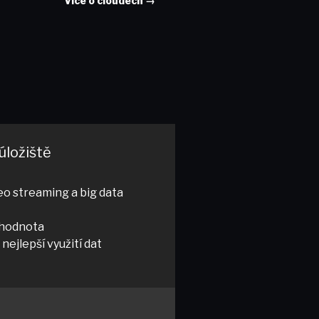
Více o cloudech →
úložiště
eo streaming a big data
í hodnota
ejlepší využití dat