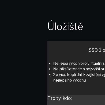
Úložiště
SSD úlo
Nejlepší výkon pro virtuální 
Nejnižší latence a nejvyšší 
2 a více kopií dat k zajištění
nejlepšího výkonu
Pro ty, kdo: