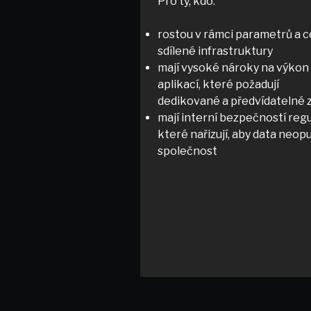
Pro ty, kdo:
rostou v rámci parametrů a 
sdílené infrastruktury
mají vysoké nároky na výkon
aplikací, které požadují
dedikované a předvídatelné 
mají interní bezpečností regu
které nařizují, aby data neopu
společnost