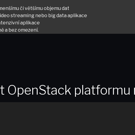
 menšímu či většímu objemu dat
video streaming nebo big data aplikace
ntenzivní aplikace
čně a bez omezení.
at OpenStack platformu