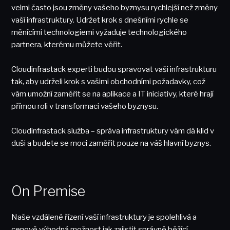
velmi často jsou změny vašeho byznysu rychlejší než změny
vaší infrastruktury. Udržet krok s dnešními rychle se
měnícími technologiemi vyžaduje technologického
partnera, kterému můžete věřit.
Cloudinfrastack experti budou spravovat vaši infrastrukturu
tak, aby udrželi krok s vašimi obchodními požadavky, což
vám umožní zaměřit se na aplikace a IT iniciativy, které hrají
přímou roli v transformaci vašeho byznysu.
Cloudinfrastack služba – správa infrastruktury vám dá klid v
duši a budete se moci zaměřit pouze na váš hlavní byznys.
On Premise
Naše vzdálené řízení vaší infrastruktury je spolehlivá a
cenově výhodná možnost jak zajistit správně běžící